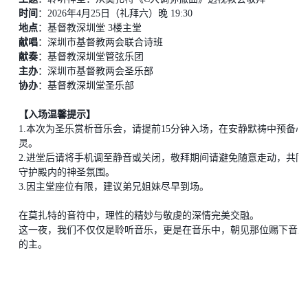
时间
：
2026年4月25日（礼拜六）晚 19:30
地点
：基督教深圳堂
3楼主堂
献唱
：深圳市基督教两会联合诗班
献奏
：基督教深圳堂管弦乐团
主办
：深圳市基督教两会圣乐部
协办
：基督教深圳堂圣乐部
【入场温馨提示】
1.
本次为圣乐赏析音乐会
，请提前
15分钟入场，在安静默祷中预备心
灵。
2.
进堂后请将手机调至静音或关闭，敬拜期间请避免随意走动，共同
守护殿内的神圣氛围。
3.
因主堂座位有限，建议弟兄姐妹尽早到场。
在莫扎特的音符中，理性的精妙与敬虔的深情完美交融。
这一夜，我们不仅仅是聆听音乐，更是在音乐中，朝见那位赐下音乐
的主。