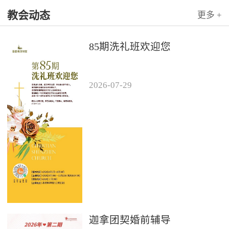
教会动态
更多 +
85期洗礼班欢迎您
2026
-
07
-
29
迦拿团契婚前辅导