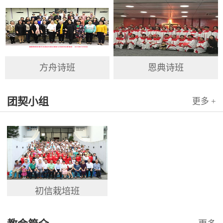
方舟诗班
恩典诗班
团契小组
更多 +
初信栽培班