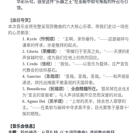
华彩乐句，感受这件
“乐器之王”在圣殿中如号角般的呼召与引
领。
【曲目导赏】
本次音乐会将完整呈现弥撒曲的六大核心乐章，带我们走过一场完整
的心灵朝圣：
1.
Kyrie（
怜悯颂
）
：
“主啊，求你垂怜。”——这是破碎与
谦卑的呼求，亦是敬拜的起点。
2.
Gloria（
荣耀颂
）
：
“荣耀归于至高之处。”——天使的歌
声穿越时空，成为我们在地上的热烈回应。
3.
Credo（信经）
：
“我信。”——以音乐为载体，庄严宣告历
代教会的信仰基石。
4.
Sanctus （圣哉
颂）
“圣哉，圣哉，圣哉。”——和声层层
递进，烘托出掩面不敢直视的天国异象。
5.
Benedictus
（祝福颂
）
：
全曲精髓所在。
管风琴在此化身
为“圣言的宣报者”，与人声诗班展开空灵而深邃的对话。
6.
Agnus Dei（羔羊颂）
：
“上帝的羔羊，除去世人罪孽的
主
。
”——在柔软与破碎中寻求真平安，目光聚焦于基督十字
架的牺牲。
【音乐会信息】
主题
：聆听神圣：从莫扎特《
C大调弥撒曲》透视教会敬拜