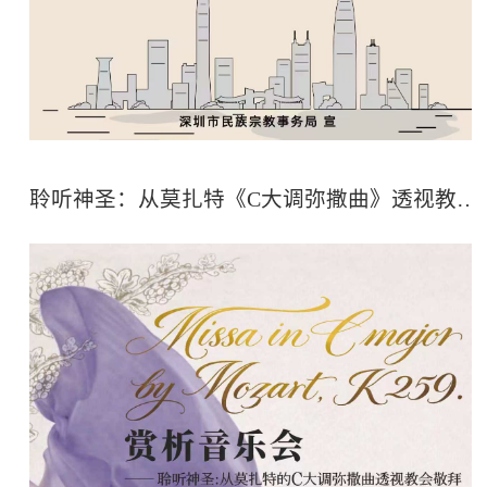
聆听神圣：从莫扎特《C大调弥撒曲》透视教会敬拜