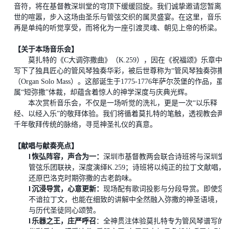
音符，将在基督教深圳堂的穹顶下缓缓回旋。我们诚挚邀请您暂离尘
世的喧嚣，步入这场由圣乐与管弦交织的属灵盛宴。在这里，音乐不
再是单纯的听觉享受，而
将
化为一座引渡灵魂、朝见上帝的桥梁。
【关于本场音乐会】
莫扎特的《
C大调弥撒曲》（K.259），因在《祝福颂》乐章中
写下了独具匠心的管风琴独奏华彩，被后世尊称为“管风琴独奏弥撒”
（Organ Solo Mass）。这部诞生于1775-1776年萨尔茨堡的作品，虽
属“短弥撒”体裁，却蕴含着惊人的神学深度与庆典光辉。
本次赏析音乐会，不仅是一场听觉的洗礼，更是一次
“以乐释
经、以经入乐”的敬拜体验。我们将循着莫扎特的笔触，透视教会两
千年敬拜传统的脉络，寻觅神圣礼仪的真意。
【
献唱
与献奏亮点】
l
恢弘阵容，声合为一
：
深圳市基督教两会联合诗班将与深圳堂
管弦乐团联袂，深度演绎
K.259
；
诗班将以纯正的拉丁文献唱，
还原巴洛克时期弥撒的古老韵味。
l
沉浸导赏，心意更新
：
现场配有歌词投影与分段导赏。即使您
不谙拉丁文，也能在细致的讲解中全然融入弥撒的神圣语境，
与历代圣徒同心颂赞。
l
乐器之王，庄严呼召
：全神贯注体验莫扎特专为管风琴谱写的