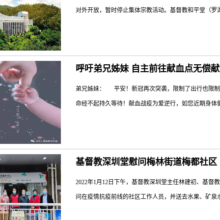
对外开放，暂时停止集体宗教活动。基督教和平堂（罗湖
罗湖堂（莲塘国威路72号罗湖区高新技术产业第
呼吁弟兄姊妹 自主前往献血点无偿献
...
弟兄姊妹： 平安！新冠再次突袭，限制了出行也限制
命经不起持久等待！献血战疫为爱逆行，如您近期身体健
无偿献血。 愿主记念弟兄姊妹的爱心！
基督教深圳堂慰问梅林街道梅都社区
教罗湖堂 2022年1月19日点击文末左下角“阅读
周岁。2、体重：男性50公斤以上，女性45公斤以上。
2022年1月12日下午，基督教深圳堂主任林建初、
问在疫情抗疫前线的社区工作人员，并送去水果、矿泉水