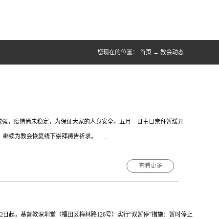
您现在的位置：
首页
→
教会动态
较强，疫情尚未稳定，为保证大家的人身安全，五月一日主日崇拜暂缓开
继续为教会恢复线下崇拜祷告祈求。 ...
查看更多
.
月2日起，基督教深圳堂（福田区梅林路126号）实行“双暂停”措施：暂时停止