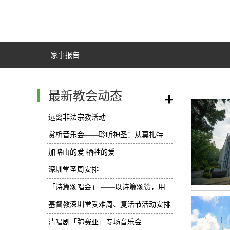
家事报告
最新教会动态
/
远离非法宗教活动
赏析音乐会——聆听神圣：从莫扎特《C大调弥撒曲》透视教会敬拜
加略山的爱 牺牲的爱
深圳堂圣周安排
「诗篇颂唱会」 ——以诗篇颂赞，用心灵歌唱
基督教深圳堂受难周、复活节活动安排
​清唱剧「弥赛亚」专场音乐会