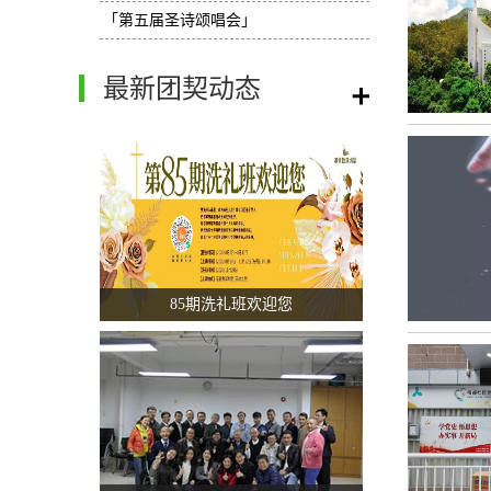
「第五届圣诗颂唱会」
最新团契动态
/
85期洗礼班欢迎您