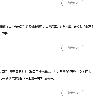
查看更多
社区工作人员全力奋战在抗疫第一线，工作人员每天早上8点到夜晚12点轮
民带来一份平安。 疫情期间，广大社区工作者始终坚守岗位，成为城市的守
作出很大贡献。基督教深圳堂大力支持社区核酸采样及社区防疫工作，积极
格遵守当地有关部门防疫措施规定，自觉居家、避免外出，并按要求做好个
份力量。
平安! ...
查看更多
堂 深圳市基督教罗湖堂 2022年1月8日
月7日起，基督教深圳堂（福田区梅林路126号）、基督教和平堂（罗湖区北斗
 罗湖区高新技术产业第一园区 119栋一...
查看更多
止对外开放，暂时停止集体宗教活动。 特此通知 深