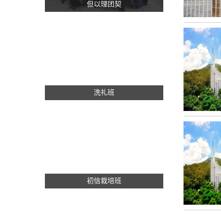
但以理团契
洗礼班
初信栽培班