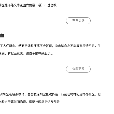
区北斗路文华花园六角楼二楼）、基督教...
查看更多
一园区119栋一、二楼）也继续实行“双暂停”措施。 特此通知。
血
了人们献血。然而意外和疾病不会暂停，急救输血亦不能等到疫情平息，生
康，有献血意愿，请自主前往献血点...
查看更多
 深圳市基督教深圳堂 深圳市基督教和平堂 深圳市基督
原文”可获知“附近献血”献血的基本条件和注意事项：1、年龄：18－60
3、身体健康，献血前一周无感冒、发热、腹泻及服用药物等情况。...
基督教深圳堂杨晓燕牧师、基督教深圳堂张斌传道一行前往梅林街道梅都社区，慰
和饼干等慰问物资。梅都社区卓书记及部分...