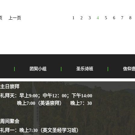
圳市基督教深圳堂 ...
页
上一页
1
2
3
4
5
6
7
8
团契小组
圣乐诗班
信仰
主日崇拜
礼拜天：早上9:00；中午12：00；下午14:00
晚上7:00（英语崇拜） 晚上7：30
周间聚会
礼拜一：晚上7:30（英文圣经学习班）