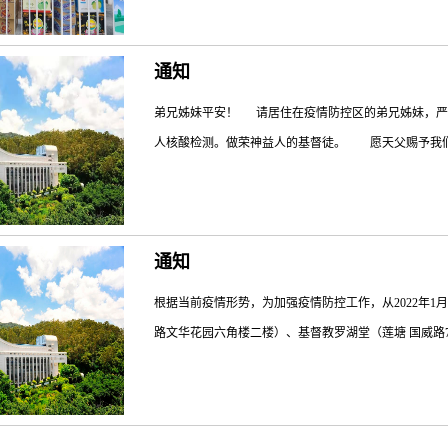
工作人员热情接待。经卓书记介绍因近期疫情出现反弹，
通知
班值守岗位，助力筑牢疫情防控网，为社区各单位和人
护者。为切实守护好全区人民群众生命安全和身体健康
弟兄姊妹平安！ 请居住在疫情防控区的弟兄姊妹，严
履行自身社会责任、发挥自身作用，为战胜疫情贡献一
人核酸检测。做荣神益人的基督徒。 愿天父赐予我们
深圳市基督教深圳堂 深圳市基督教和平
通知
根据当前疫情形势，为加强疫情防控工作，从2022年1
路文华花园六角楼二楼）、基督教罗湖堂（莲塘 国威路72号
、二楼）实行“双暂停”措施：暂时停