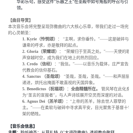
华彩乐句，感受这件
“乐器之王”在圣殿中如号角般的呼召与引
领。
【曲目导赏】
本次音乐会将完整呈现弥撒曲的六大核心乐章，带我们走过一场完整
的心灵朝圣：
1.
Kyrie（
怜悯颂
）
：
“主啊，求你垂怜。”——这是破碎与
谦卑的呼求，亦是敬拜的起点。
2.
Gloria（
荣耀颂
）
：
“荣耀归于至高之处。”——天使的歌
声穿越时空，成为我们在地上的热烈回应。
3.
Credo（信经）
：
“我信。”——以音乐为载体，庄严宣告历
代教会的信仰基石。
4.
Sanctus （圣哉
颂）
“圣哉，圣哉，圣哉。”——和声层层
递进，烘托出掩面不敢直视的天国异象。
5.
Benedictus
（祝福颂
）
：
全曲精髓所在。
管风琴在此化身
为“圣言的宣报者”，与人声诗班展开空灵而深邃的对话。
6.
Agnus Dei（羔羊颂）
：
“上帝的羔羊，除去世人罪孽的
主
。
”——在柔软与破碎中寻求真平安，目光聚焦于基督十字
架的牺牲。
【音乐会信息】
主题
：聆听神圣：从莫扎特《
C大调弥撒曲》透视教会敬拜