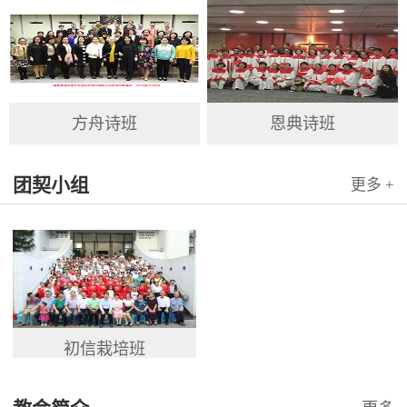
方舟诗班
恩典诗班
团契小组
更多 +
初信栽培班