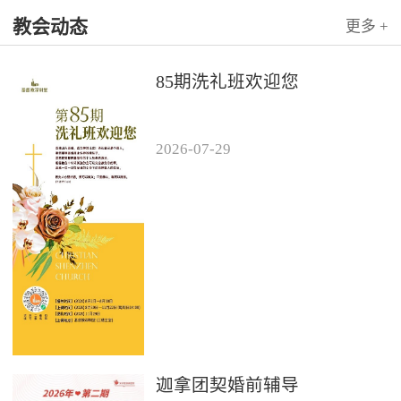
教会动态
更多 +
85期洗礼班欢迎您
2026
-
07
-
29
迦拿团契婚前辅导