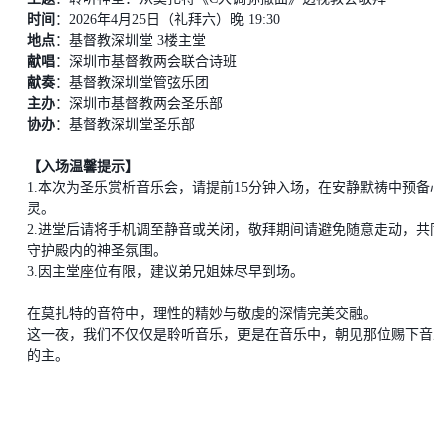
时间
：
2026年4月25日（礼拜六）晚 19:30
地点
：基督教深圳堂
3楼主堂
献唱
：深圳市基督教两会联合诗班
献奏
：基督教深圳堂管弦乐团
主办
：深圳市基督教两会圣乐部
协办
：基督教深圳堂圣乐部
【入场温馨提示】
1.
本次为圣乐赏析音乐会
，请提前
15分钟入场，在安静默祷中预备心
灵。
2.
进堂后请将手机调至静音或关闭，敬拜期间请避免随意走动，共同
守护殿内的神圣氛围。
3.
因主堂座位有限，建议弟兄姐妹尽早到场。
在莫扎特的音符中，理性的精妙与敬虔的深情完美交融。
这一夜，我们不仅仅是聆听音乐，更是在音乐中，朝见那位赐下音乐
的主。