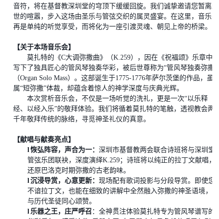
音符，将在基督教深圳堂的穹顶下缓缓回旋。我们诚挚邀请您暂离尘
世的喧嚣，步入这场由圣乐与管弦交织的属灵盛宴。在这里，音乐不
再是单纯的听觉享受，而
将
化为一座引渡灵魂、朝见上帝的桥梁。
【关于本场音乐会】
莫扎特的《
C大调弥撒曲》（K.259），因在《祝福颂》乐章中
写下了独具匠心的管风琴独奏华彩，被后世尊称为“管风琴独奏弥撒”
（Organ Solo Mass）。这部诞生于1775-1776年萨尔茨堡的作品，虽
属“短弥撒”体裁，却蕴含着惊人的神学深度与庆典光辉。
本次赏析音乐会，不仅是一场听觉的洗礼，更是一次
“以乐释
经、以经入乐”的敬拜体验。我们将循着莫扎特的笔触，透视教会两
千年敬拜传统的脉络，寻觅神圣礼仪的真意。
【
献唱
与献奏亮点】
l
恢弘阵容，声合为一
：
深圳市基督教两会联合诗班将与深圳堂
管弦乐团联袂，深度演绎
K.259
；
诗班将以纯正的拉丁文献唱，
还原巴洛克时期弥撒的古老韵味。
l
沉浸导赏，心意更新
：
现场配有歌词投影与分段导赏。即使您
不谙拉丁文，也能在细致的讲解中全然融入弥撒的神圣语境，
与历代圣徒同心颂赞。
l
乐器之王，庄严呼召
：全神贯注体验莫扎特专为管风琴谱写的