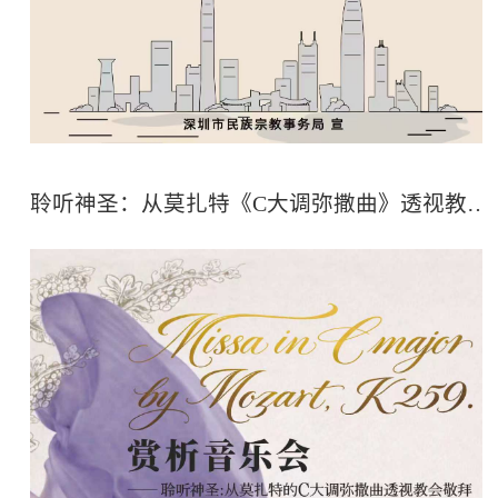
聆听神圣：从莫扎特《C大调弥撒曲》透视教会敬拜