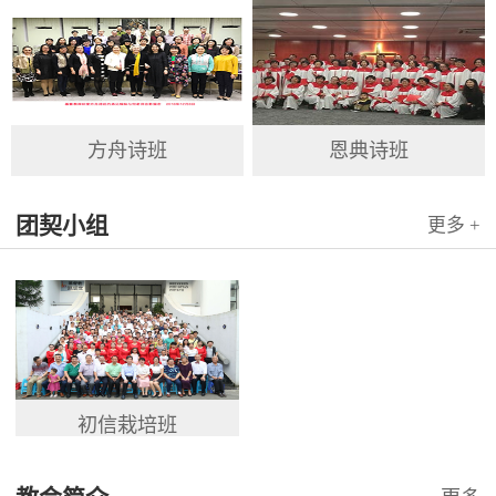
方舟诗班
恩典诗班
团契小组
更多 +
初信栽培班