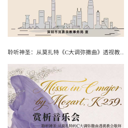
聆听神圣：从莫扎特《C大调弥撒曲》透视教会敬拜