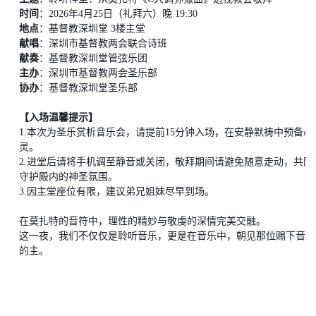
时间
：
2026年4月25日（礼拜六）晚 19:30
地点
：基督教深圳堂
3楼主堂
献唱
：深圳市基督教两会联合诗班
献奏
：基督教深圳堂管弦乐团
主办
：深圳市基督教两会圣乐部
协办
：基督教深圳堂圣乐部
【入场温馨提示】
1.
本次为圣乐赏析音乐会
，请提前
15分钟入场，在安静默祷中预备心
灵。
2.
进堂后请将手机调至静音或关闭，敬拜期间请避免随意走动，共同
守护殿内的神圣氛围。
3.
因主堂座位有限，建议弟兄姐妹尽早到场。
在莫扎特的音符中，理性的精妙与敬虔的深情完美交融。
这一夜，我们不仅仅是聆听音乐，更是在音乐中，朝见那位赐下音乐
的主。