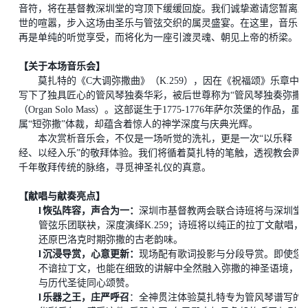
音符，将在基督教深圳堂的穹顶下缓缓回旋。我们诚挚邀请您暂离尘
世的喧嚣，步入这场由圣乐与管弦交织的属灵盛宴。在这里，音乐不
再是单纯的听觉享受，而
将
化为一座引渡灵魂、朝见上帝的桥梁。
【关于本场音乐会】
莫扎特的《
C大调弥撒曲》（K.259），因在《祝福颂》乐章中
写下了独具匠心的管风琴独奏华彩，被后世尊称为“管风琴独奏弥撒”
（Organ Solo Mass）。这部诞生于1775-1776年萨尔茨堡的作品，虽
属“短弥撒”体裁，却蕴含着惊人的神学深度与庆典光辉。
本次赏析音乐会，不仅是一场听觉的洗礼，更是一次
“以乐释
经、以经入乐”的敬拜体验。我们将循着莫扎特的笔触，透视教会两
千年敬拜传统的脉络，寻觅神圣礼仪的真意。
【
献唱
与献奏亮点】
l
恢弘阵容，声合为一
：
深圳市基督教两会联合诗班将与深圳堂
管弦乐团联袂，深度演绎
K.259
；
诗班将以纯正的拉丁文献唱，
还原巴洛克时期弥撒的古老韵味。
l
沉浸导赏，心意更新
：
现场配有歌词投影与分段导赏。即使您
不谙拉丁文，也能在细致的讲解中全然融入弥撒的神圣语境，
与历代圣徒同心颂赞。
l
乐器之王，庄严呼召
：全神贯注体验莫扎特专为管风琴谱写的