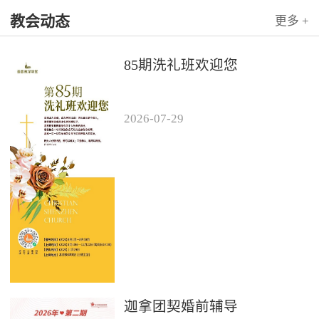
教会动态
更多 +
85期洗礼班欢迎您
2026
-
07
-
29
迦拿团契婚前辅导