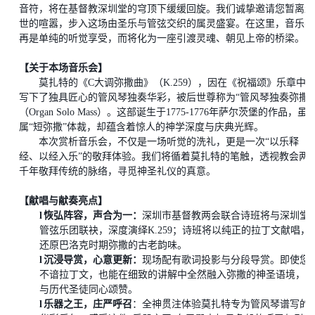
音符，将在基督教深圳堂的穹顶下缓缓回旋。我们诚挚邀请您暂离尘
世的喧嚣，步入这场由圣乐与管弦交织的属灵盛宴。在这里，音乐不
再是单纯的听觉享受，而
将
化为一座引渡灵魂、朝见上帝的桥梁。
【关于本场音乐会】
莫扎特的《
C大调弥撒曲》（K.259），因在《祝福颂》乐章中
写下了独具匠心的管风琴独奏华彩，被后世尊称为“管风琴独奏弥撒”
（Organ Solo Mass）。这部诞生于1775-1776年萨尔茨堡的作品，虽
属“短弥撒”体裁，却蕴含着惊人的神学深度与庆典光辉。
本次赏析音乐会，不仅是一场听觉的洗礼，更是一次
“以乐释
经、以经入乐”的敬拜体验。我们将循着莫扎特的笔触，透视教会两
千年敬拜传统的脉络，寻觅神圣礼仪的真意。
【
献唱
与献奏亮点】
l
恢弘阵容，声合为一
：
深圳市基督教两会联合诗班将与深圳堂
管弦乐团联袂，深度演绎
K.259
；
诗班将以纯正的拉丁文献唱，
还原巴洛克时期弥撒的古老韵味。
l
沉浸导赏，心意更新
：
现场配有歌词投影与分段导赏。即使您
不谙拉丁文，也能在细致的讲解中全然融入弥撒的神圣语境，
与历代圣徒同心颂赞。
l
乐器之王，庄严呼召
：全神贯注体验莫扎特专为管风琴谱写的