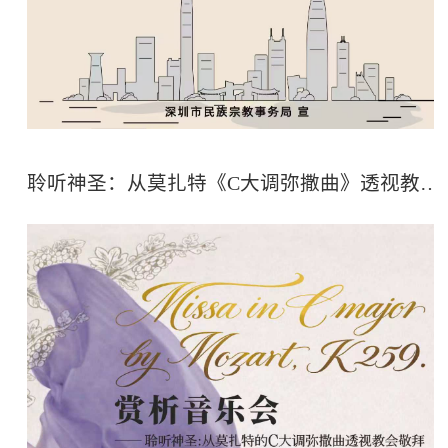
聆听神圣：从莫扎特《C大调弥撒曲》透视教会敬拜