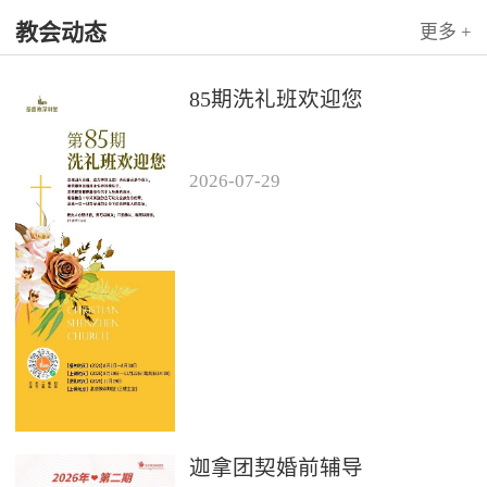
教会动态
更多 +
85期洗礼班欢迎您
2026
-
07
-
29
迦拿团契婚前辅导