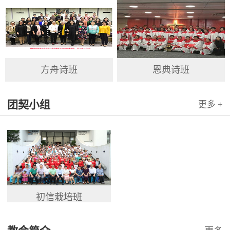
方舟诗班
恩典诗班
团契小组
更多 +
初信栽培班