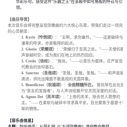
华彩乐句，感受这件
“乐器之王”在圣殿中如号角般的呼召与引
领。
【曲目导赏】
本次音乐会将完整呈现弥撒曲的六大核心乐章，带我们走过一场完整
的心灵朝圣：
1.
Kyrie（
怜悯颂
）
：
“主啊，求你垂怜。”——这是破碎与
谦卑的呼求，亦是敬拜的起点。
2.
Gloria（
荣耀颂
）
：
“荣耀归于至高之处。”——天使的歌
声穿越时空，成为我们在地上的热烈回应。
3.
Credo（信经）
：
“我信。”——以音乐为载体，庄严宣告历
代教会的信仰基石。
4.
Sanctus （圣哉
颂）
“圣哉，圣哉，圣哉。”——和声层层
递进，烘托出掩面不敢直视的天国异象。
5.
Benedictus
（祝福颂
）
：
全曲精髓所在。
管风琴在此化身
为“圣言的宣报者”，与人声诗班展开空灵而深邃的对话。
6.
Agnus Dei（羔羊颂）
：
“上帝的羔羊，除去世人罪孽的
主
。
”——在柔软与破碎中寻求真平安，目光聚焦于基督十字
架的牺牲。
【音乐会信息】
主题
：聆听神圣：从莫扎特《
C大调弥撒曲》透视教会敬拜