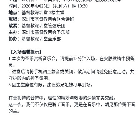
时间
：
2026年4月25日（礼拜六）晚 19:30
地点
：基督教深圳堂
3楼主堂
献唱
：深圳市基督教两会联合诗班
献奏
：基督教深圳堂管弦乐团
主办
：深圳市基督教两会圣乐部
协办
：基督教深圳堂圣乐部
【入场温馨提示】
1.
本次为圣乐赏析音乐会
，请提前
15分钟入场，在安静默祷中预备心
灵。
2.
进堂后请将手机调至静音或关闭，敬拜期间请避免随意走动，共同
守护殿内的神圣氛围。
3.
因主堂座位有限，建议弟兄姐妹尽早到场。
在莫扎特的音符中，理性的精妙与敬虔的深情完美交融。
这一夜，我们不仅仅是聆听音乐，更是在音乐中，朝见那位赐下音乐
的主。