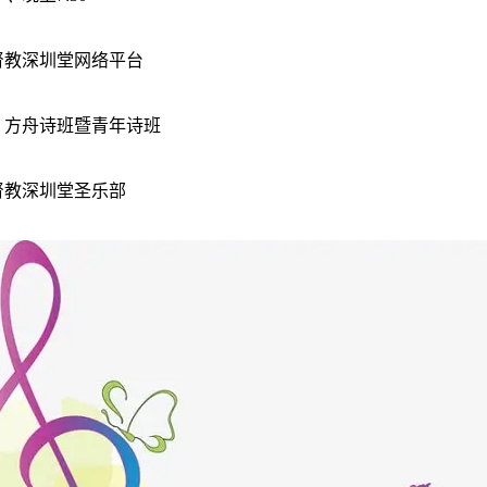
督教深圳堂网络平台
：方舟诗班暨青年诗班
督教深圳堂圣乐部