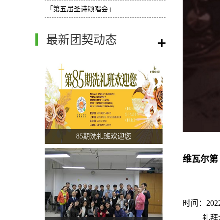
「第五届圣诗颂唱会」
最新团契动态
/
85期洗礼班欢迎您
维瓦尔第
时间：202
礼拜六 