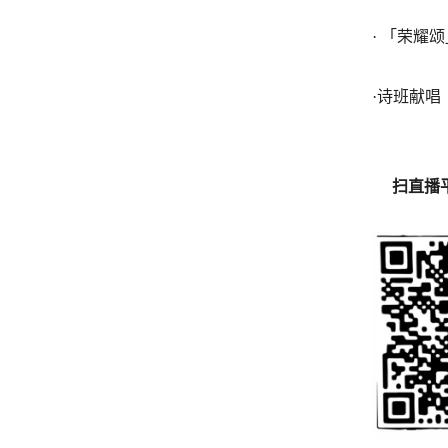
· 「荣耀颂
·诗班献唱
扫直播平