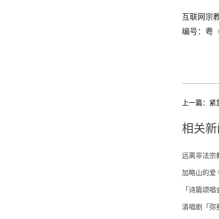
互联网宗
编号：粤（20
上一篇：
紧
相关新
远离非法宗
加略山的爱
「诗篇颂唱
​清唱剧「