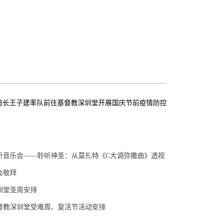
局长王子建率队前往基督教深圳堂开展国庆节前疫情防控
析音乐会——聆听神圣：从莫扎特《C大调弥撒曲》透视
会敬拜
圳堂圣周安排
督教深圳堂受难周、复活节活动安排