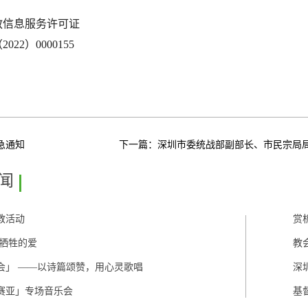
教信息服务许可证
22）0000155
急通知
下一篇：
深圳市委统战部副部长、市民宗局
闻
教活动
赏
 牺牲的爱
教
会」 ——以诗篇颂赞，用心灵歌唱
深
弥赛亚」专场音乐会
基