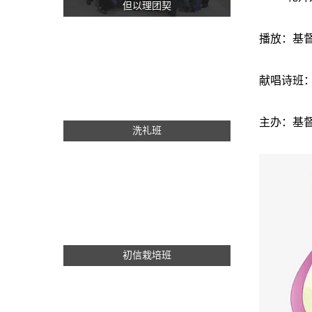
但以理团契
播放：基
献唱诗班
主办：基
洗礼班
初信栽培班