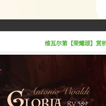
维瓦尔第【荣耀颂】赏