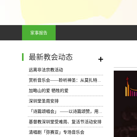
家事报告
最新教会动态
/
远离非法宗教活动
赏析音乐会——聆听神圣：从莫扎特《C大调弥撒曲》透视教会敬拜
加略山的爱 牺牲的爱
深圳堂圣周安排
「诗篇颂唱会」 ——以诗篇颂赞，用心灵歌唱
基督教深圳堂受难周、复活节活动安排
​清唱剧「弥赛亚」专场音乐会